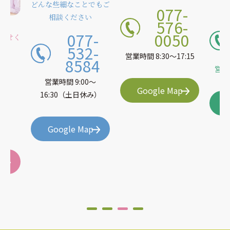
どんな些細なことでもご
077-
相談ください
576-
077-
0050
わせく
532-
営業時間 8:30〜17:15
8584
7-
営業時
5-
営業時間 9:00〜
Google Map
66
16:30（土日休み）
0〜
休み）
Google Map
p