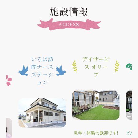
施設情報
ACCESS
いろは訪
デイサービ
問ナース
ス オリー
ステーシ
ブ
ョン
見学・体験大歓迎です!
どん